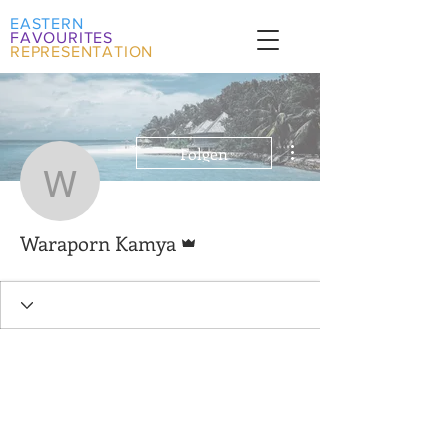
EASTERN
FAVOURITES
REPRESENTATION
Weitere Optionen
Folgen
Waraporn Kamya
Administrator
Waraporn Kamya