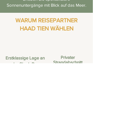
Sonnenuntergänge mit Blick auf das Meer.
WARUM REISEPARTNER
HAAD TIEN WÄHLEN
Privater
Erstklassige Lage an
Strandabschnitt
der Shark Bay
Ideal für Paare und
Zwei unterschiedliche
Erholungsreisende
Unterkunftskonzepte