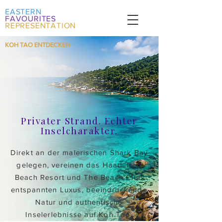
EASTERN
FAVOURITES
REPRESENTATION
KOH TAO ENTDECKEN
Privater Strand. Echter
Inselcharakter.
Direkt an der malerischen Shark Bay
gelegen, vereinen das Haad Tien
Beach Resort und The Beach Club
entspannten Luxus, beeindruckende
Natur und authentische
Inselerlebnisse auf Koh Tao.